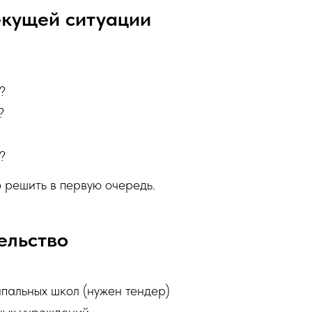
екущей ситуации
?
?
?
о решить в первую очередь.
ельство
пальных школ (нужен тендер)
ных учреждений