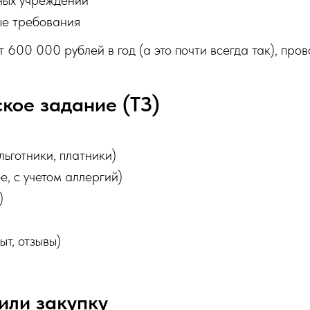
е требования
600 000 рублей в год (а это почти всегда так), пров
ское задание (ТЗ)
ьготники, платники)
е, с учетом аллергий)
)
т, отзывы)
или закупку