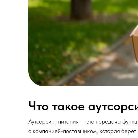
Что такое аутсорс
Аутсорсинг питания — это передача функ
с компанией-поставщиком, которая берет н